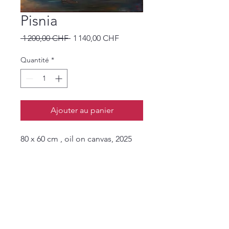
Pisnia
Prix
Prix
 1 200,00 CHF 
1 140,00 CHF
original
promotionnel
Quantité
*
Ajouter au panier
80 x 60 cm , oil on canvas, 2025
Retrouvez mon travail sur